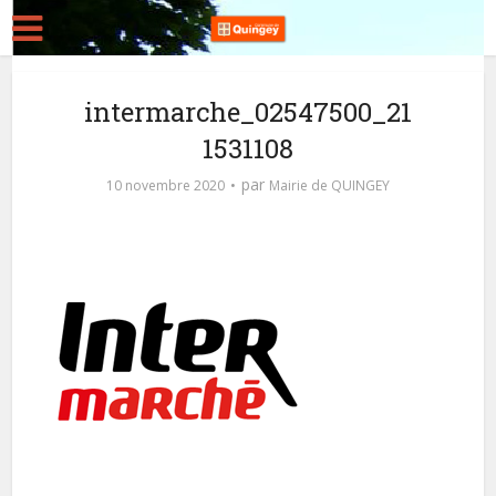
intermarche_02547500_21
1531108
par
10 novembre 2020
Mairie de QUINGEY