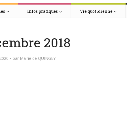
hes
Infos pratiques
Vie quotidienne
cembre 2018
 2020
par
Mairie de QUINGEY