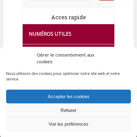
Acces rapide
NUMÉROS UTILES
CA SE PASSE À FRANCE SERVICES
Gérer le consentement aux
DE QUINGEY
cookies
Nous utilisons des cookies pour optimiser notre site web et notre
service.
PLAN DE LA COMMUNE
Accepter les cookies
Refuser
Tous droits réservés © 2023 Commune de Quingey / Création -
Hébergement : UPCT
Voir les préférences
Plan du site
Mentions légales
Politique de confidentialité