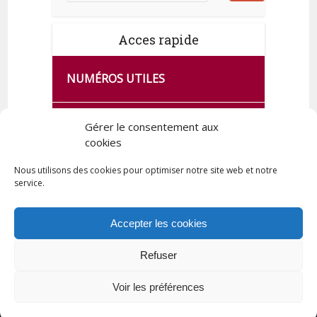
Acces rapide
NUMÉROS UTILES
CA SE PASSE À FRANCE SERVICES
Gérer le consentement aux
DE QUINGEY
cookies
Nous utilisons des cookies pour optimiser notre site web et notre
service.
PLAN DE LA COMMUNE
Accepter les cookies
Refuser
Tous droits réservés © 2023 Commune de Quingey / Création -
Hébergement : UPCT
Voir les préférences
Plan du site
Mentions légales
Politique de confidentialité