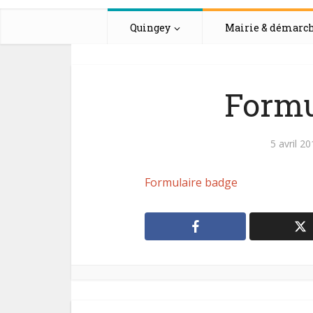
Quingey
Mairie & démarc
Formu
5 avril 2
Formulaire badge