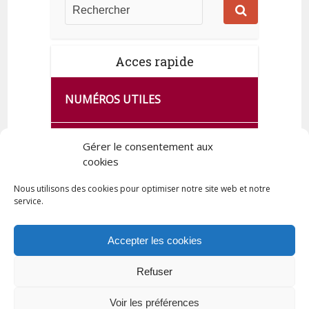
Acces rapide
NUMÉROS UTILES
CA SE PASSE À FRANCE SERVICES
Gérer le consentement aux
DE QUINGEY
cookies
Nous utilisons des cookies pour optimiser notre site web et notre
service.
PLAN DE LA COMMUNE
Accepter les cookies
Refuser
Tous droits réservés © 2023 Commune de Quingey / Création -
Hébergement : UPCT
Voir les préférences