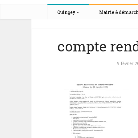
Quingey
Mairie & démarc
compte rend
9 février 