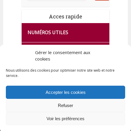
Acces rapide
NUMÉROS UTILES
CA SE PASSE À FRANCE SERVICES
Gérer le consentement aux
DE QUINGEY
cookies
Nous utilisons des cookies pour optimiser notre site web et notre
service.
PLAN DE LA COMMUNE
Accepter les cookies
Refuser
Tous droits réservés © 2023 Commune de Quingey / Création -
Hébergement : UPCT
Voir les préférences
Plan du site
Mentions légales
Politique de confidentialité