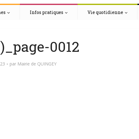
hes
Infos pratiques
Vie quotidienne
1)_page-0012
023
par
Mairie de QUINGEY