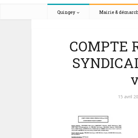
Quingey
Mairie & démarc
COMPTE 
SYNDICAL
v
15 avril 2