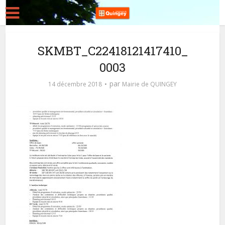
SKMBT_C22418121417410_
0003
par
14 décembre 2018
Mairie de QUINGEY