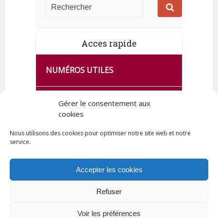
Acces rapide
NUMÉROS UTILES
CA SE PASSE À FRANCE SERVICES
Gérer le consentement aux
DE QUINGEY
cookies
Nous utilisons des cookies pour optimiser notre site web et notre
service.
PLAN DE LA COMMUNE
Accepter les cookies
Refuser
Tous droits réservés © 2023 Commune de Quingey / Création -
Hébergement : UPCT
Voir les préférences