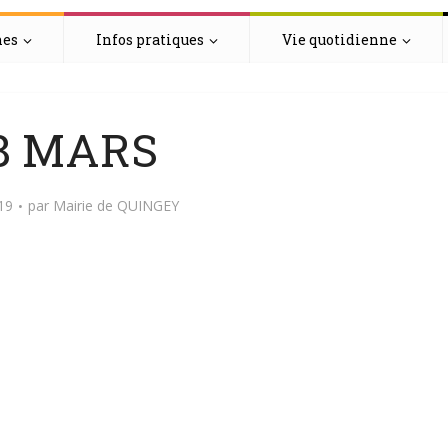
hes
Infos pratiques
Vie quotidienne
8 MARS
019
par
Mairie de QUINGEY