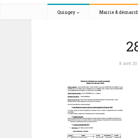
Quingey
Mairie & démarc
2
8 avril 2