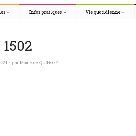
hes
Infos pratiques
Vie quotidienne
1502
2021
par
Mairie de QUINGEY