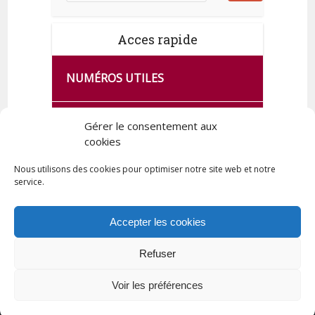
Acces rapide
NUMÉROS UTILES
CA SE PASSE À FRANCE SERVICES
Gérer le consentement aux
DE QUINGEY
cookies
Nous utilisons des cookies pour optimiser notre site web et notre
service.
PLAN DE LA COMMUNE
Accepter les cookies
Refuser
Tous droits réservés © 2023 Commune de Quingey / Création -
Hébergement : UPCT
Voir les préférences
Plan du site
Mentions légales
Politique de confidentialité