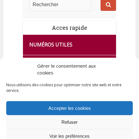
Acces rapide
NUMÉROS UTILES
CA SE PASSE À FRANCE SERVICES
Gérer le consentement aux
DE QUINGEY
cookies
Nous utilisons des cookies pour optimiser notre site web et notre
service.
PLAN DE LA COMMUNE
Accepter les cookies
Refuser
Tous droits réservés © 2023 Commune de Quingey / Création -
Hébergement : UPCT
Voir les préférences