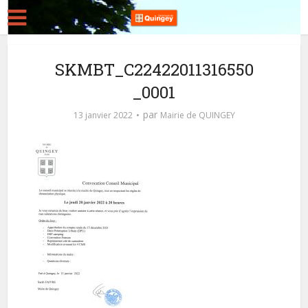
SKMBT_C22422011316550
_0001
par
13 janvier 2022
Mairie de QUINGEY