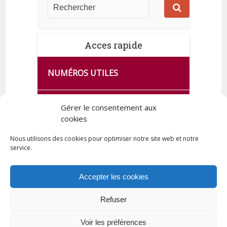
Acces rapide
NUMÉROS UTILES
CA SE PASSE À FRANCE SERVICES
Gérer le consentement aux
DE QUINGEY
cookies
Nous utilisons des cookies pour optimiser notre site web et notre
service.
PLAN DE LA COMMUNE
Accepter les cookies
Refuser
Tous droits réservés © 2023 Commune de Quingey / Création -
Hébergement : UPCT
Voir les préférences