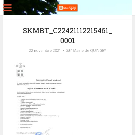
SKMBT_C22421112215461_
0001
par
22 novembre 2021
Mairie de QUINGEY