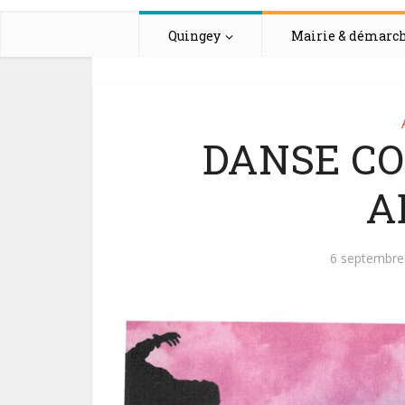
Quingey
Mairie & démarc
DANSE C
A
6 septembre