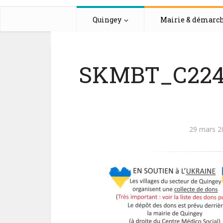
Quingey
Mairie & démarc
SKMBT_C2242
29 mars 2