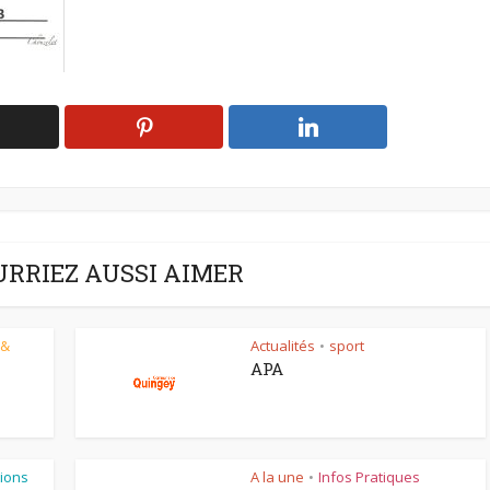
URRIEZ AUSSI AIMER
 &
Actualités
sport
•
APA
ions
A la une
Infos Pratiques
•