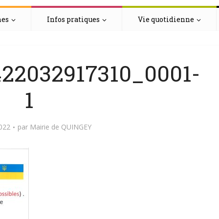
hes
Infos pratiques
Vie quotidienne
2032917310_0001-
1
022
par
Mairie de QUINGEY