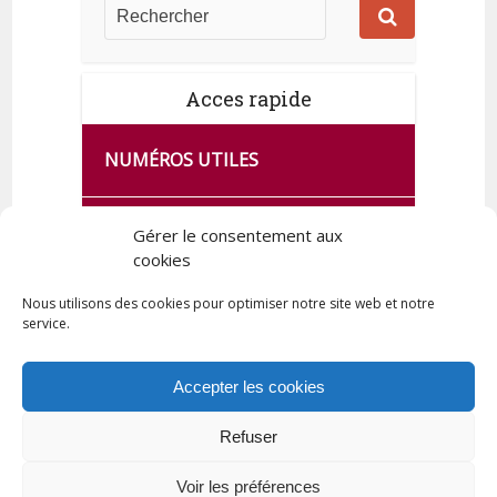
Acces rapide
NUMÉROS UTILES
CA SE PASSE À FRANCE SERVICES
Gérer le consentement aux
DE QUINGEY
cookies
Nous utilisons des cookies pour optimiser notre site web et notre
service.
PLAN DE LA COMMUNE
Accepter les cookies
Refuser
Tous droits réservés © 2023 Commune de Quingey / Création -
Hébergement : UPCT
Voir les préférences