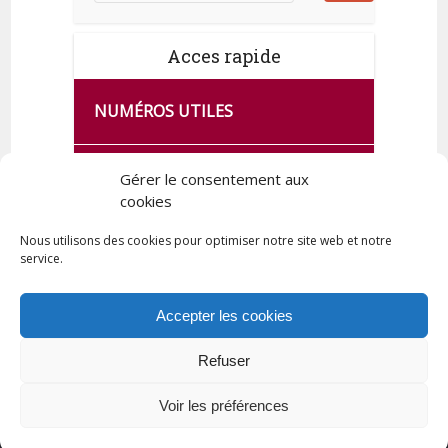
Acces rapide
NUMÉROS UTILES
CA SE PASSE À FRANCE SERVICES
Gérer le consentement aux
DE QUINGEY
cookies
Nous utilisons des cookies pour optimiser notre site web et notre
service.
PLAN DE LA COMMUNE
Accepter les cookies
Refuser
Tous droits réservés © 2023 Commune de Quingey / Création -
Hébergement : UPCT
Voir les préférences
Plan du site
Mentions légales
Politique de confidentialité