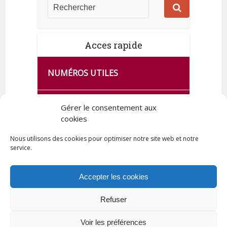
Acces rapide
NUMÉROS UTILES
CA SE PASSE À FRANCE SERVICES
Gérer le consentement aux
DE QUINGEY
cookies
Nous utilisons des cookies pour optimiser notre site web et notre
service.
PLAN DE LA COMMUNE
Accepter les cookies
Refuser
Tous droits réservés © 2023 Commune de Quingey / Création -
Hébergement : UPCT
Voir les préférences