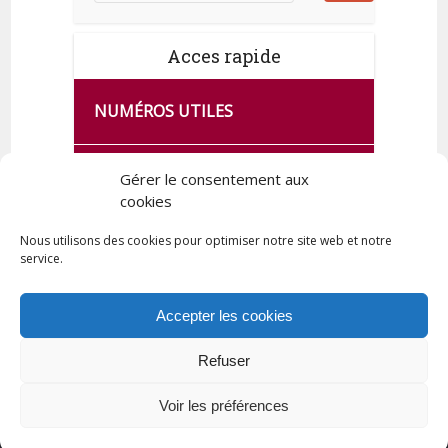
Acces rapide
NUMÉROS UTILES
CA SE PASSE À FRANCE SERVICES
Gérer le consentement aux
DE QUINGEY
cookies
Nous utilisons des cookies pour optimiser notre site web et notre
service.
PLAN DE LA COMMUNE
Accepter les cookies
Refuser
Tous droits réservés © 2023 Commune de Quingey / Création -
Hébergement : UPCT
Voir les préférences
Plan du site
Mentions légales
Politique de confidentialité