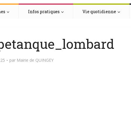
hes
Infos pratiques
Vie quotidienne
petanque_lombard
025
par
Mairie de QUINGEY