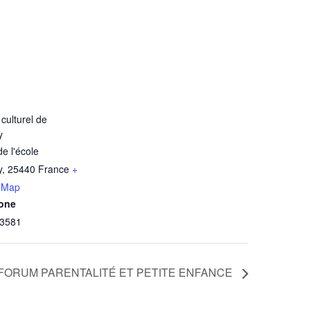
culturel de
y
de l'école
y
,
25440
France
+
 Map
one
3581
FORUM PARENTALITÉ ET PETITE ENFANCE