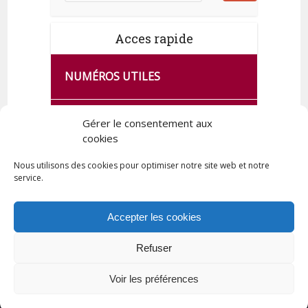
Acces rapide
NUMÉROS UTILES
CA SE PASSE À FRANCE SERVICES
Gérer le consentement aux
DE QUINGEY
cookies
Nous utilisons des cookies pour optimiser notre site web et notre
service.
PLAN DE LA COMMUNE
Accepter les cookies
Refuser
Tous droits réservés © 2023 Commune de Quingey / Création -
Hébergement : UPCT
Voir les préférences
Plan du site
Mentions légales
Politique de confidentialité