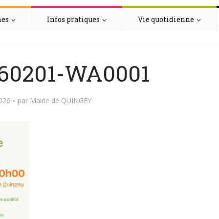
hes
Infos pratiques
Vie quotidienne
60201-WA0001
2026
par
Mairie de QUINGEY