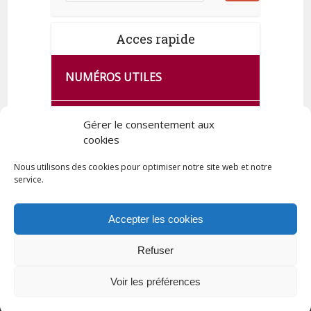
Acces rapide
NUMÉROS UTILES
CA SE PASSE À FRANCE SERVICES
Gérer le consentement aux
DE QUINGEY
cookies
Nous utilisons des cookies pour optimiser notre site web et notre
service.
PLAN DE LA COMMUNE
Accepter les cookies
Refuser
Tous droits réservés © 2023 Commune de Quingey / Création -
Hébergement : UPCT
Voir les préférences
Plan du site
Mentions légales
Politique de confidentialité