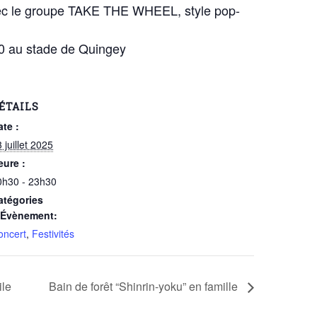
avec le groupe TAKE THE WHEEL, style pop-
30 au stade de Quingey
ÉTAILS
ate :
 juillet 2025
eure :
0h30 - 23h30
atégories
’Évènement:
oncert
,
Festivités
ile
Bain de forêt “Shinrin-yoku” en famille