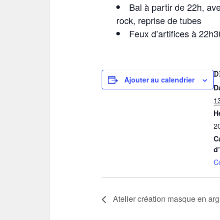
Bal à partir de 22h, 
rock, reprise de tubes
Feux d’artifices à 22h
D
Ajouter au calendrier
D
13
H
2
C
d
C
Atelier création masque en arg