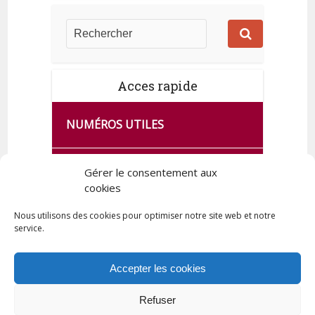
Acces rapide
NUMÉROS UTILES
CA SE PASSE À FRANCE SERVICES
Gérer le consentement aux
DE QUINGEY
cookies
Nous utilisons des cookies pour optimiser notre site web et notre
service.
PLAN DE LA COMMUNE
Accepter les cookies
Refuser
Tous droits réservés © 2023 Commune de Quingey / Création -