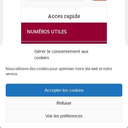
Acces rapide
NUMÉROS UTILES
CA SE PASSE À FRANCE SERVICES
Gérer le consentement aux
DE QUINGEY
cookies
Nous utilisons des cookies pour optimiser notre site web et notre
service.
PLAN DE LA COMMUNE
Accepter les cookies
Refuser
Tous droits réservés © 2023 Commune de Quingey / Création -
Hébergement : UPCT
Voir les préférences
Plan du site
Mentions légales
Politique de confidentialité