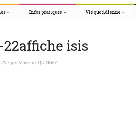
hes
Infos pratiques
Vie quotidienne
22affiche isis
2025
par
Mairie de QUINGEY