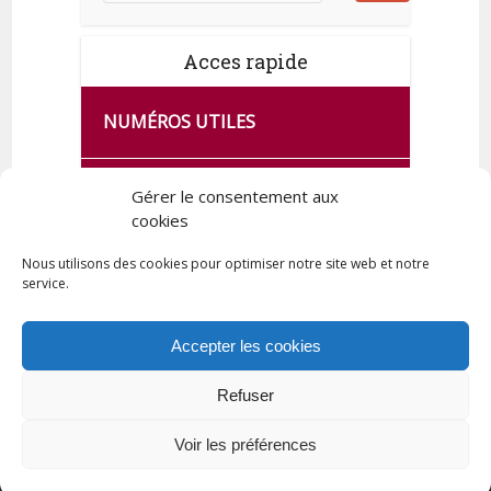
Acces rapide
NUMÉROS UTILES
CA SE PASSE À FRANCE SERVICES
Gérer le consentement aux
DE QUINGEY
cookies
Nous utilisons des cookies pour optimiser notre site web et notre
service.
PLAN DE LA COMMUNE
Accepter les cookies
Refuser
Tous droits réservés © 2023 Commune de Quingey / Création -
Hébergement : UPCT
Voir les préférences
Plan du site
Mentions légales
Politique de confidentialité