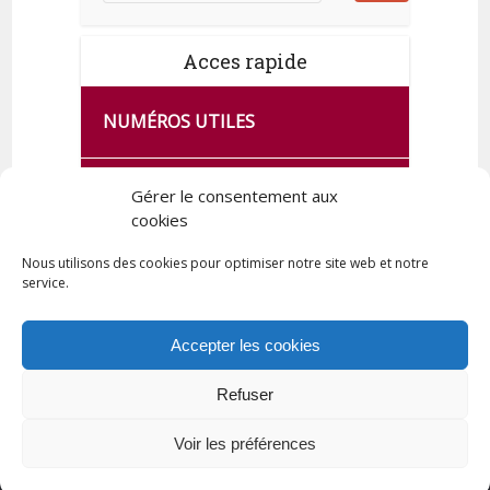
Acces rapide
NUMÉROS UTILES
CA SE PASSE À FRANCE SERVICES
Gérer le consentement aux
DE QUINGEY
cookies
Nous utilisons des cookies pour optimiser notre site web et notre
service.
PLAN DE LA COMMUNE
Accepter les cookies
Refuser
Tous droits réservés © 2023 Commune de Quingey / Création -
Hébergement : UPCT
Voir les préférences
Plan du site
Mentions légales
Politique de confidentialité