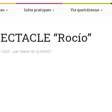
hes
Infos pratiques
Vie quotidienne
ECTACLE “Rocío”
e 2025
par
Mairie de QUINGEY