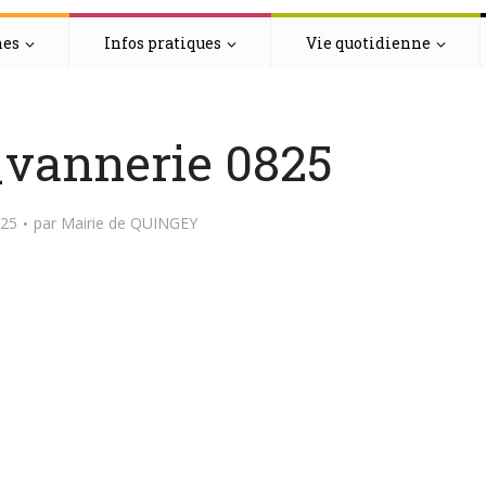
hes
Infos pratiques
Vie quotidienne
vannerie 0825
025
par
Mairie de QUINGEY