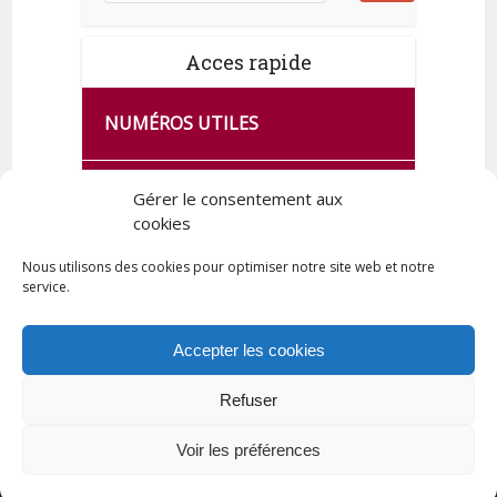
Acces rapide
NUMÉROS UTILES
CA SE PASSE À FRANCE SERVICES
Gérer le consentement aux
DE QUINGEY
cookies
Nous utilisons des cookies pour optimiser notre site web et notre
service.
PLAN DE LA COMMUNE
Accepter les cookies
Refuser
Tous droits réservés © 2023 Commune de Quingey / Création -
Hébergement : UPCT
Voir les préférences
Plan du site
Mentions légales
Politique de confidentialité