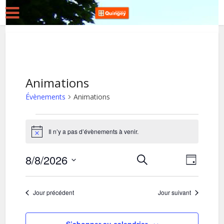
Animations
Évènements
Animations
Évènements
Il n’y a pas d’évènements à venir.
Notice
for
8
8/8/2026
R
N
Recherche
Jour
août
Sélectionnez
a
e
2026
une
v
c
Jour précédent
Jour suivant
date.
i
h
g
e