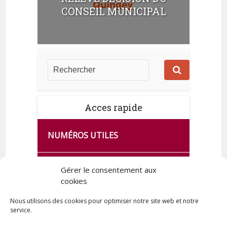
CONSEIL MUNICIPAL
e
n
t
s
Acces rapide
NUMÉROS UTILES
CA SE PASSE À FRANCE SERVICES
Gérer le consentement aux
DE QUINGEY
cookies
Nous utilisons des cookies pour optimiser notre site web et notre
service.
PLAN DE LA COMMUNE