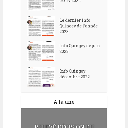
JUIN 2024
e
o
m
n
Le dernier Info
e
Quingey de l’année
d
n
2023
e
t
v
Info Quingey de juin
2023
u
e
Info Quingey
s
décembre 2022
É
v
è
A la une
n
e
RELEVÉ DÉCISION DU
m