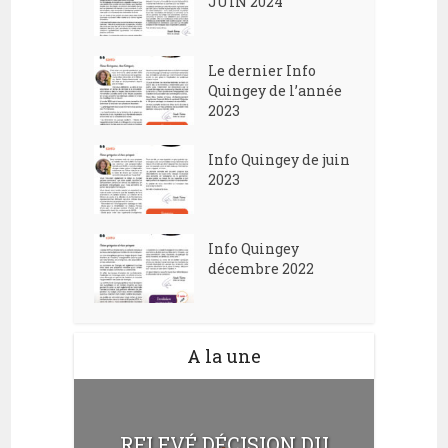
n
JUIN 2024
i
e
o
m
n
Le dernier Info
e
Quingey de l’année
d
2023
n
e
t
Info Quingey de juin
v
2023
u
e
Info Quingey
s
décembre 2022
É
v
A la une
è
n
e
RELEVÉ DÉCISION DU