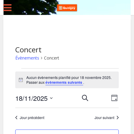
Concert
Évènements
Concert
Évènements
Aucun évènements planifié pour 18 novembre 2025.
for
Notice
Passer aux
évènements suivants
.
18
18/11/2025
R
N
Recherche
novembre
Jour
Sélectionnez
a
e
2025
une
v
c
Jour précédent
Jour suivant
date.
i
h
g