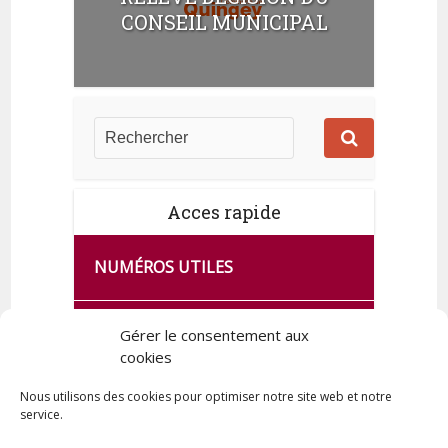
m
CONSEIL MUNICIPAL
e
n
t
s
Acces rapide
NUMÉROS UTILES
CA SE PASSE À FRANCE SERVICES
Gérer le consentement aux
DE QUINGEY
cookies
Nous utilisons des cookies pour optimiser notre site web et notre
service.
PLAN DE LA COMMUNE