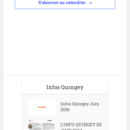
e
S’abonner au calendrier
a
r
t
c
i
h
o
e
n
e
d
t
e
n
v
a
u
v
e
Infos Quingey
i
s
g
É
Infos Quingey Juin
2026
v
a
è
t
L’INFO-QUINGEY DE