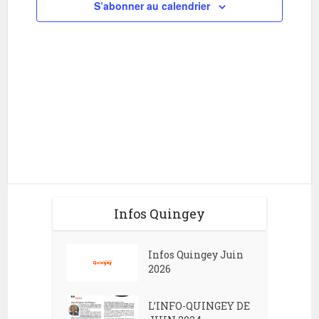
e
S’abonner au calendrier
a
r
t
c
i
h
o
e
n
e
d
t
e
n
v
a
u
v
e
Infos Quingey
i
s
g
É
Infos Quingey Juin
2026
v
a
è
t
L’INFO-QUINGEY DE