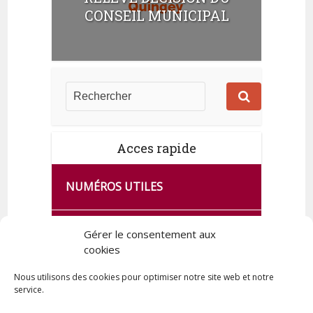
m
CONSEIL MUNICIPAL
e
n
t
s
Acces rapide
NUMÉROS UTILES
CA SE PASSE À FRANCE SERVICES
Gérer le consentement aux
DE QUINGEY
cookies
Nous utilisons des cookies pour optimiser notre site web et notre
service.
PLAN DE LA COMMUNE