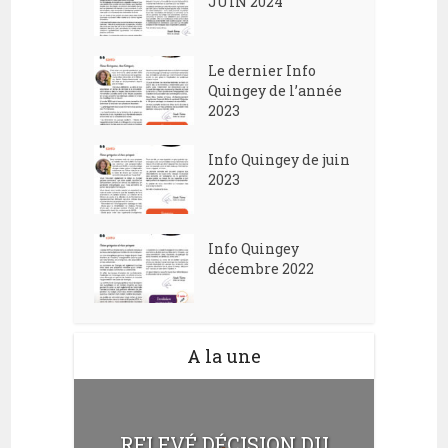
n
JUIN 2024
i
e
o
m
n
Le dernier Info
e
Quingey de l’année
d
2023
n
e
t
Info Quingey de juin
v
2023
u
e
Info Quingey
s
décembre 2022
É
v
A la une
è
n
e
RELEVÉ DÉCISION DU