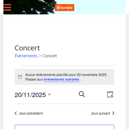
Concert
Évènements
Concert
Évènements
Aucun évènements planifié pour 20 novembre 2025.
for
Notice
Passer aux
évènements suivants
.
20
20/11/2025
R
N
Recherche
novembre
Jour
Sélectionnez
a
e
2025
une
v
c
Jour précédent
Jour suivant
date.
i
h
g