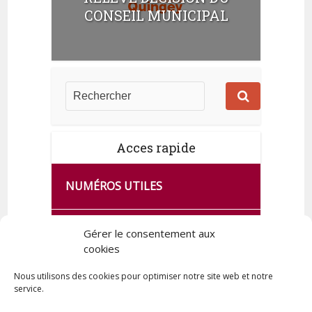
t
CONSEIL MUNICIPAL
s
Acces rapide
NUMÉROS UTILES
CA SE PASSE À FRANCE SERVICES
Gérer le consentement aux
DE QUINGEY
cookies
Nous utilisons des cookies pour optimiser notre site web et notre
service.
PLAN DE LA COMMUNE