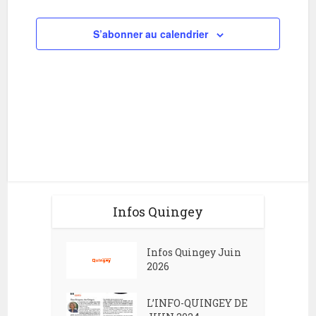
i
h
o
S’abonner au calendrier
e
n
e
d
t
e
n
v
a
u
v
e
i
s
g
É
Infos Quingey
v
a
è
t
Infos Quingey Juin
n
i
2026
e
o
m
L’INFO-QUINGEY DE
n