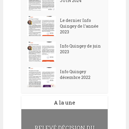
JUIN 2024
e
d
n
e
t
Le dernier Info
v
Quingey de l’année
2023
u
e
Info Quingey de juin
s
2023
É
v
Info Quingey
décembre 2022
è
n
e
A la une
m
e
n
RELEVÉ DÉCISION DU