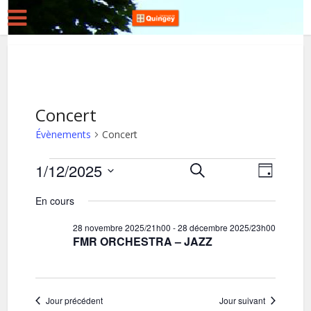
Concert
Évènements
Concert
Évènements
1/12/2025
R
N
Recherche
Jour
for
Sélectionnez
a
e
En cours
une
v
1
c
date.
28 novembre 2025/21h00
-
28 décembre 2025/23h00
i
décembre
h
FMR ORCHESTRA – JAZZ
g
2025
e
a
r
t
c
Jour précédent
Jour suivant