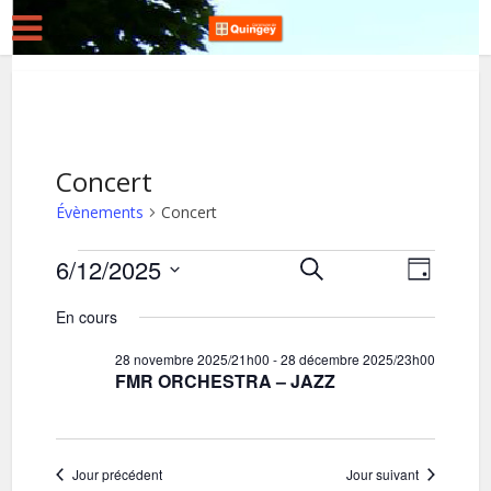
Concert
Évènements
Concert
Évènements
6/12/2025
R
N
Recherche
Jour
for
Sélectionnez
a
e
En cours
une
v
6
c
date.
28 novembre 2025/21h00
-
28 décembre 2025/23h00
i
décembre
h
FMR ORCHESTRA – JAZZ
g
2025
e
a
r
t
c
Jour précédent
Jour suivant