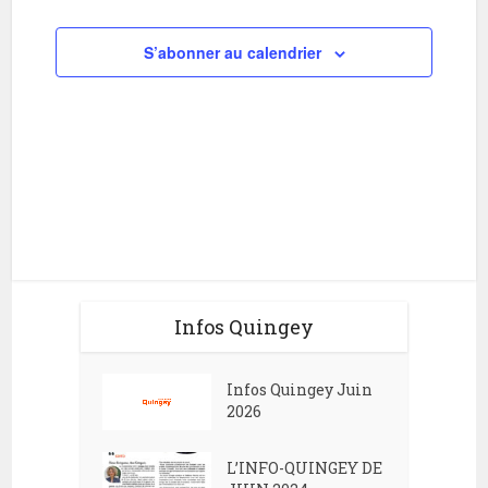
i
h
o
S’abonner au calendrier
e
n
e
d
t
e
n
v
a
u
v
e
i
s
g
É
Infos Quingey
v
a
è
t
Infos Quingey Juin
n
i
2026
e
o
m
L’INFO-QUINGEY DE
n