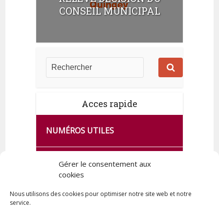
t
CONSEIL MUNICIPAL
s
Acces rapide
NUMÉROS UTILES
CA SE PASSE À FRANCE SERVICES
Gérer le consentement aux
DE QUINGEY
cookies
Nous utilisons des cookies pour optimiser notre site web et notre
service.
PLAN DE LA COMMUNE