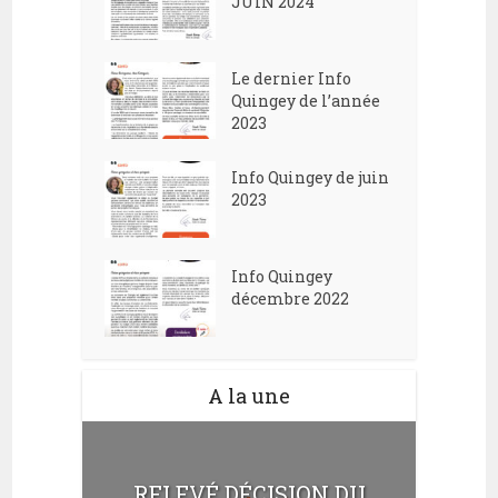
JUIN 2024
e
d
n
e
t
Le dernier Info
v
Quingey de l’année
2023
u
e
Info Quingey de juin
s
2023
É
v
Info Quingey
décembre 2022
è
n
e
A la une
m
e
n
RELEVÉ DÉCISION DU