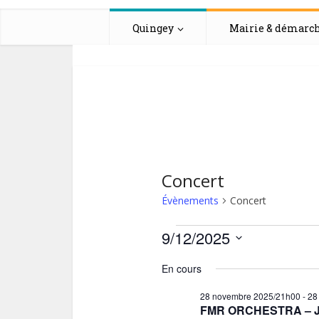
Quingey
Mairie & démarc
Concert
Évènements
Concert
Évènement
9/12/2025
Sélectionnez
for
En cours
une
date.
28 novembre 2025/21h00
-
28
9
FMR ORCHESTRA – 