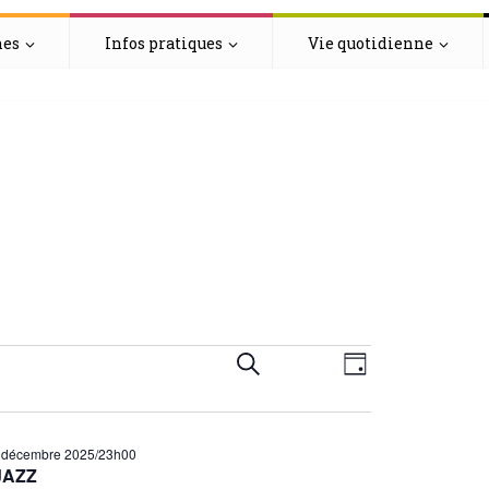
hes
Infos pratiques
Vie quotidienne
s
R
N
Recherche
Jour
a
e
 décembre 2025/23h00
v
c
JAZZ