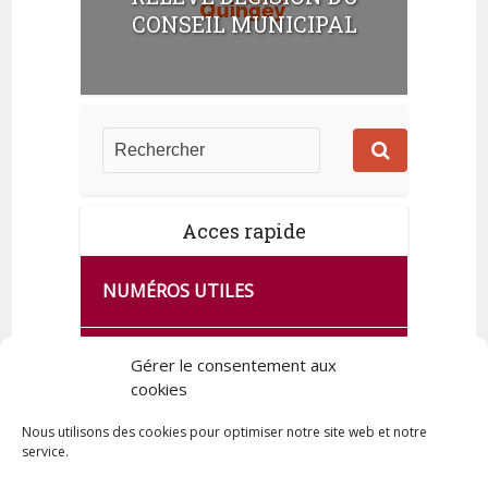
t
CONSEIL MUNICIPAL
s
Acces rapide
NUMÉROS UTILES
CA SE PASSE À FRANCE SERVICES
Gérer le consentement aux
DE QUINGEY
cookies
Nous utilisons des cookies pour optimiser notre site web et notre
service.
PLAN DE LA COMMUNE