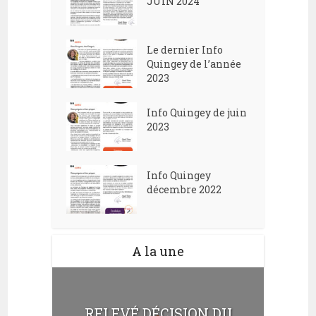
JUIN 2024
e
d
n
e
t
Le dernier Info
v
Quingey de l’année
2023
u
e
Info Quingey de juin
s
2023
É
v
Info Quingey
décembre 2022
è
n
e
A la une
m
e
n
RELEVÉ DÉCISION DU