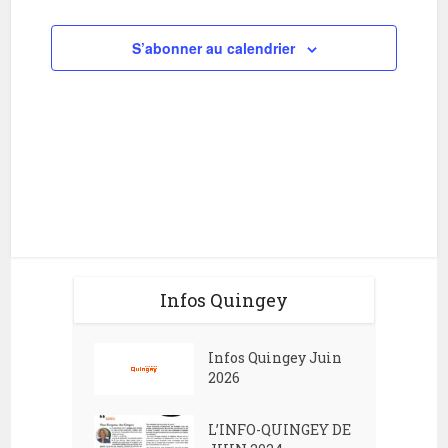
i
h
o
S’abonner au calendrier
e
n
e
d
t
e
n
v
a
u
v
e
i
s
g
É
Infos Quingey
v
a
è
t
Infos Quingey Juin
n
i
2026
e
o
m
L’INFO-QUINGEY DE
n