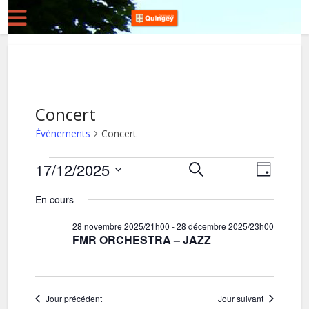
Concert
Évènements
Concert
Évènements
17/12/2025
R
N
Recherche
Jour
for
Sélectionnez
a
e
En cours
une
v
17
c
date.
28 novembre 2025/21h00
-
28 décembre 2025/23h00
i
décembre
h
FMR ORCHESTRA – JAZZ
g
2025
e
a
r
t
c
Jour précédent
Jour suivant