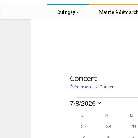
Quingey
Mairie & démarc
Concert
Évènements
Concert
Évènement
7/8/2026
Sélectionnez
C
L
LUNDI
M
MARDI
M
ME
une
0
0
0
27
28
29
date.
a
évènements
évènements
évè
0
0
0
3
4
5