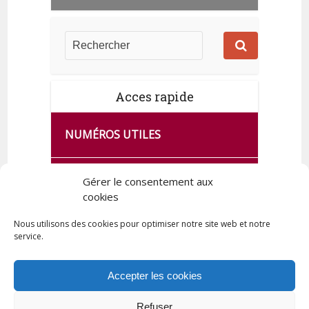
Acces rapide
NUMÉROS UTILES
CA SE PASSE À FRANCE SERVICES
Gérer le consentement aux
DE QUINGEY
cookies
Nous utilisons des cookies pour optimiser notre site web et notre
service.
PLAN DE LA COMMUNE
Accepter les cookies
Refuser