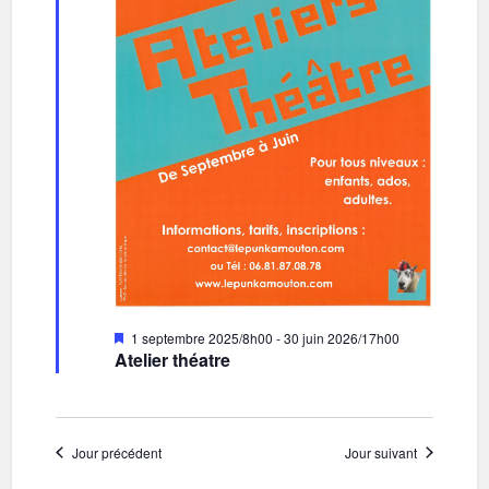
i
h
o
e
n
e
d
t
e
n
v
a
u
v
e
i
s
g
É
v
a
Mis
1 septembre 2025/8h00
-
30 juin 2026/17h00
en
Atelier théatre
è
t
avant
n
i
e
o
Jour précédent
Jour suivant
m
n