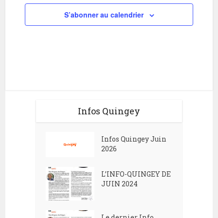
e
d
S’abonner au calendrier
n
e
t
v
u
e
s
É
Infos Quingey
v
è
Infos Quingey Juin
n
2026
e
L’INFO-QUINGEY DE
m
JUIN 2024
e
n
Le dernier Info