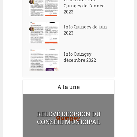
t
Quingey de l’année
2023
s
Info Quingey de juin
2023
Info Quingey
décembre 2022
A la une
RELEVÉ DÉCISION DU
CONSEIL MUNICIPAL