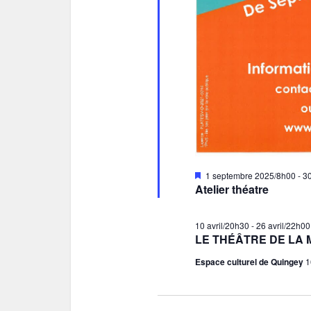
Mis
1 septembre 2025/8h00
-
30
en
Atelier théatre
avant
10 avril/20h30
-
26 avril/22h00
LE THÉÂTRE DE LA 
Espace culturel de Quingey
1