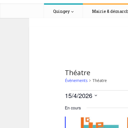
Quingey
Mairie & démarc
Théatre
Évènements
Théatre
Évènement
15/4/2026
Sélectionnez
for
En cours
une
date.
15