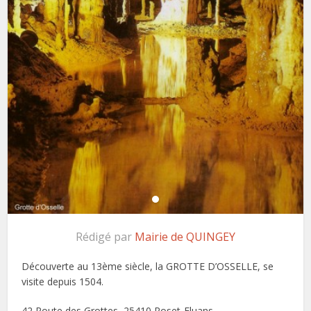
Rédigé par
Mairie de QUINGEY
Découverte au 13ème siècle, la GROTTE D’OSSELLE, se
visite depuis 1504.
42 Route des Grottes, 25410 Roset-Fluans