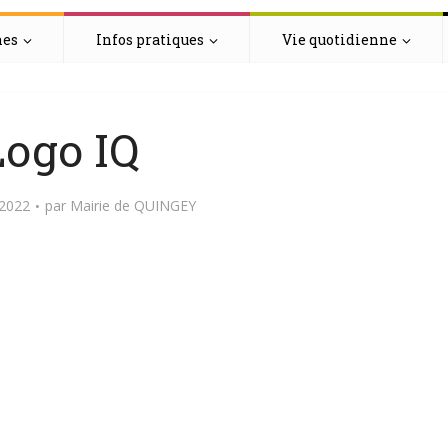
hes
Infos pratiques
Vie quotidienne
Logo IQ
 2022
par
Mairie de QUINGEY