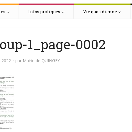
hes
Infos pratiques
Vie quotidienne
loup-1_page-0002
 2022
par
Mairie de QUINGEY