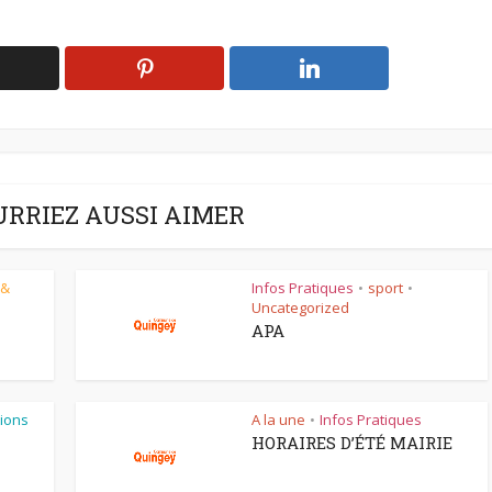
URRIEZ AUSSI AIMER
 &
Infos Pratiques
sport
•
•
Uncategorized
APA
ions
A la une
Infos Pratiques
•
HORAIRES D’ÉTÉ MAIRIE