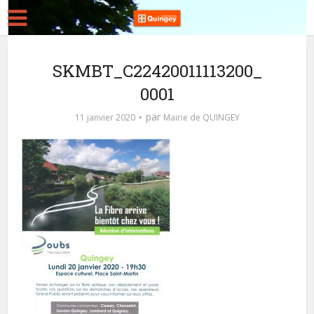
SKMBT_C22420011113200_
0001
par
11 janvier 2020
Mairie de QUINGEY