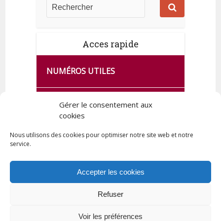
Acces rapide
NUMÉROS UTILES
CA SE PASSE À FRANCE SERVICES
Gérer le consentement aux
DE QUINGEY
cookies
Nous utilisons des cookies pour optimiser notre site web et notre
service.
PLAN DE LA COMMUNE
Accepter les cookies
Refuser
Tous droits réservés © 2023 Commune de Quingey / Création -
Hébergement : UPCT
Voir les préférences